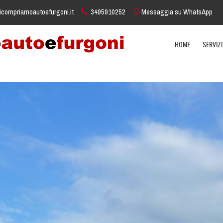
icompriamoautoefurgoni.it
3495910252
Messaggia su WhatsApp
HOME
SERVIZ