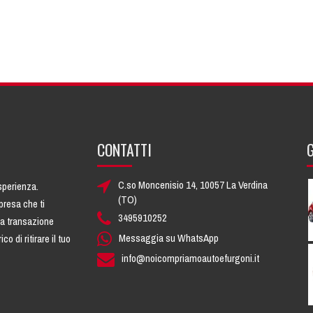
CONTATTI
C.so Moncenisio 14, 10057 La Verdina
esperienza.
(TO)
presa che ti
3495910252
na transazione
Messaggia su WhatsApp
 di ritirare il tuo
info@noicompriamoautoefurgoni.it