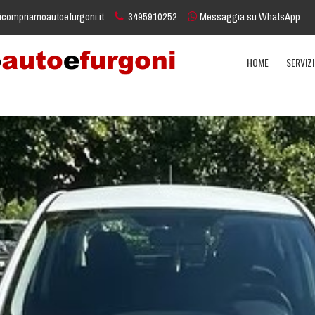
icompriamoautoefurgoni.it
3495910252
Messaggia su WhatsApp
HOME
SERVIZ